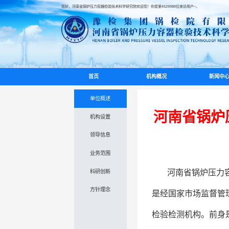
您好，河南省锅炉压力容器检验技术科学研究院欢迎您！你是第
4529988
位来访用户~。
首页
机构概况
新闻中
单位概述
河南省锅炉
机构设置
领导信息
业务范围
河南省锅炉压力
科研创新
方针理念
是经国家市场监督管
检验检测机构。前身是